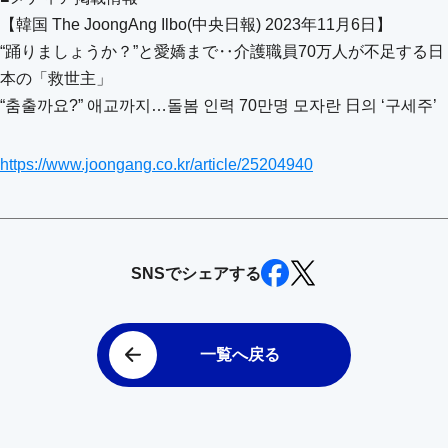
【韓国 The JoongAng Ilbo(中央日報) 2023年11月6日】
“踊りましょうか？”と愛嬌まで‥介護職員70万人が不足する日
本の「救世主」
“춤출까요?” 애교까지…돌봄 인력 70만명 모자란 日의 ‘구세주’
https://www.joongang.co.kr/article/25204940
SNSでシェアする
一覧へ戻る