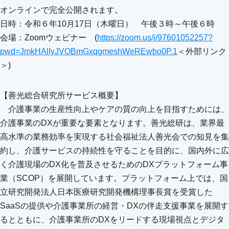
オンラインで完全公開されます。
日時：令和６年10月17日（木曜日） 午後３時～午後６時
会場：Zoomウェビナー (
https://zoom.us/j/97601052257?
pwd=JmkHAlIyJVOBmGxqgmeshWeREwbo0P.1
＜外部リンク
＞)
【善光総合研究所サービス概要】
介護事業の生産性向上やケアの質の向上を目指すためには、
介護事業のDXが重要な要素となります。善光総研は、業界最
高水準の業務効率を実現する社会福祉法人善光会での知見を集
約し、介護サービスの持続性を守ることを目的に、国内外に広
く介護現場のDX化を普及させるためのDXプラットフォーム事
業（SCOP）を展開しています。プラットフォーム上では、国
立研究開発法人日本医療研究開発機構理事長賞を受賞した
SaaSの提供や介護事業所の経営・DXの伴走支援事業を展開す
るとともに、介護事業所のDXをリードする現場視点とデジタ