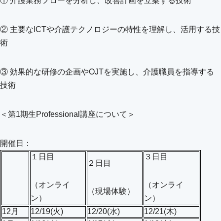
① 介護業務フローを分析し、改善計画を立案する技術
② 主要なICTや介護テクノロジーの特性を理解し、活用する技
術
③ 効果的な研修の企画やOJTを実施し、介護職員を指導する
技術
＜第1期生Professional講座について＞
開催日：
１日目
３日目
２日目
（オンライ
（オンライ
（現場体験）
ン）
ン）
12月
12/19(火)
12/20(水)
12/21(木)