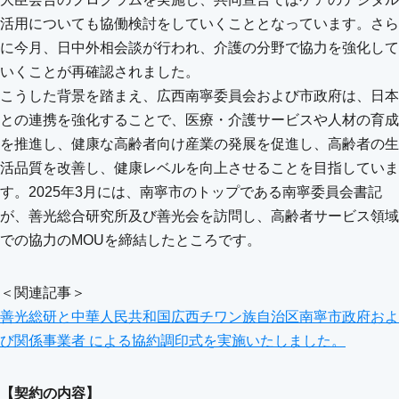
活用についても協働検討をしていくこととなっています。さら
に今月、日中外相会談が行われ、介護の分野で協力を強化して
いくことが再確認されました。
こうした背景を踏まえ、広西南寧委員会および市政府は、日本
との連携を強化することで、医療・介護サービスや人材の育成
を推進し、健康な高齢者向け産業の発展を促進し、高齢者の生
活品質を改善し、健康レベルを向上させることを目指していま
す。2025年3月には、南寧市のトップである南寧委員会書記
が、善光総合研究所及び善光会を訪問し、高齢者サービス領域
での協力のMOUを締結したところです。
＜関連記事＞
善光総研と中華人民共和国広西チワン族自治区南寧市政府およ
び関係事業者 による協約調印式を実施いたしました。
【契約の内容】