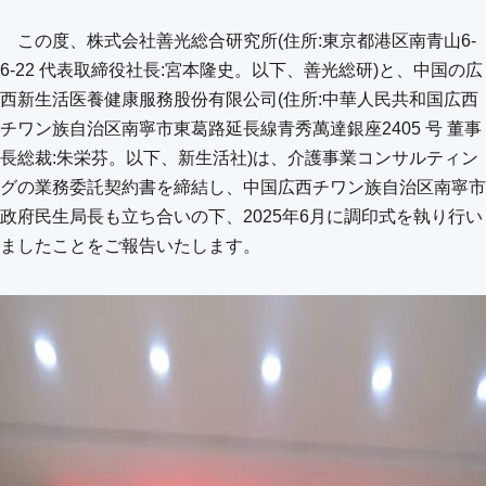
この度、株式会社善光総合研究所(住所:東京都港区南青山6-
6-22 代表取締役社長:宮本隆史。以下、善光総研)と、中国の広
西新生活医養健康服務股份有限公司(住所:中華人民共和国広西
チワン族自治区南寧市東葛路延⾧線青秀萬達銀座2405 号 董事
⾧総裁:朱栄芬。以下、新生活社)は、介護事業コンサルティン
グの業務委託契約書を締結し、中国広西チワン族自治区南寧市
政府民生局長も立ち合いの下、2025年6月に調印式を執り行い
ましたことをご報告いたします。