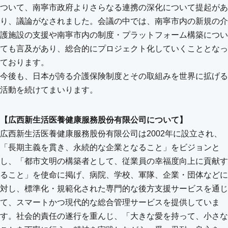
ついて、南寧市政府よりさらなる連携の深化について提起があ
り、議論がなされました。会議の中では、南寧市内の新規の介
護施設の支援や南寧市内の制度・プラットフォーム構築につい
ても言及があり、総合的にプロジェクト化していくこととなっ
ております。
今後も、日本が誇る介護保険制度とその取組みを世界に拡げる
活動を続けてまいります。
【広西新生活医養健康服務股份有限公司について】
広西新生活医養健康服務股份有限公司は2002年に設立され、
「長期主義を貫き、永続的な企業となること」をビジョンと
し、「都市文明の構築者として、従業員の幸福度向上に貢献す
ること」を使命に掲げ、病院、学校、軍隊、企業・団体などに
対し、標準化・規範化された専門的な後方支援サービスを通じ
て、スマートかつ現代的な総合管理サービスを提供していま
す。社会的責任の遂行を重んじ、「大きな愛を持って、小さな