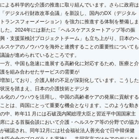
による科学的な介護の推進に取り組んでいます。さらに政府は
「デジタル行財政改革会議」を新設し、国内のDX（デジタル
トランスフォーメーション）を強力に推進する体制を整備しま
した。2024年には新たに「ヘルスケアスタートアップ等の振
興・支援策検討プロジェクトチーム」も立ち上がり、日本のヘ
ルスケアのノウハウを海外と連携することの重要性についても
議論が進められているところです。
一方、中国も急速に進展する高齢化に対応するため、医療と介
護を組み合わせたサービスの需要が
増加しており、介護人材の不足が深刻化しています。こうした
状況を踏まえ、日本の介護技術とデジタ
ル化のノウハウを活用し、中国の高齢者ケアの発展に貢献する
ことは、両国にとって重要な機会となります。このような動き
の中、昨年11 月には石破茂内閣総理大臣と習近平中国国家主
席による首脳会談において介護・ヘルスケア等の分野での協力
が確認され、同年12月には社会福祉法人善光会で日中韓保健
大臣会合のプログラムを実施し、共同宣言ではケアのデジタル