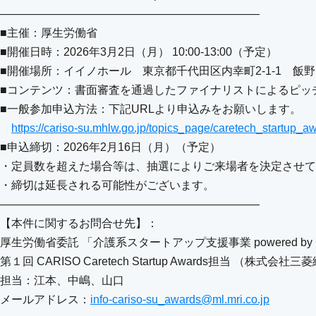
———————————————————————
■主催：厚生労働省
■開催日時：2026年3月2日（月） 10:00-13:00（予定）
■開催場所：イイノホール 東京都千代田区内幸町2-1-1 飯
■コンテンツ：書面審査を通過したファイナリストによるピッ
■一般参加申込方法：下記URLより申込みをお願いします。
https://cariso-su.mhlw.go.jp/topics_page/caretech_startup_
■申込締切：2026年2月16日（月）（予定）
・定員数を超えた場合等は、抽選によりご来場者を決定させて
・締切は延長される可能性がございます。
———————————————————————
【本件に関するお問合せ先】：
厚生労働省委託 「介護系スタートアップ支援事業 powered by 
第１回 CARISO Caretech Startup Awards担当 
担当：江本、中嶋、山口
メールアドレス：
info-cariso-su_awards@ml.mri.co.jp