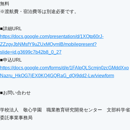
無料
※渡航費・宿泊費等は別途必要です。
■詳細URL
https://docs.google.com/presentation/d/1XQtp60rJ-
ZZzgyJbNMsfY9uZUxMOymIB/mobilepresent?
slide=id.g3699c7b42b8_0_27
■申込URL
https://docs.google.com/forms/d/e/1FAIpQLScmjn0zcGMddXxo
Nazru_HkOG7jEX0KQ4GQRaG_dQi9dd2-Lw/viewform
■お問い合わせ
学校法人 敬心学園 職業教育研究開発センター 文部科学省
委託事業事務局