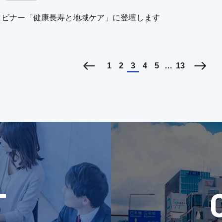
ェビナー「健康長寿と地域ケア」に登壇します
1
2
3
4
5
…
13
T