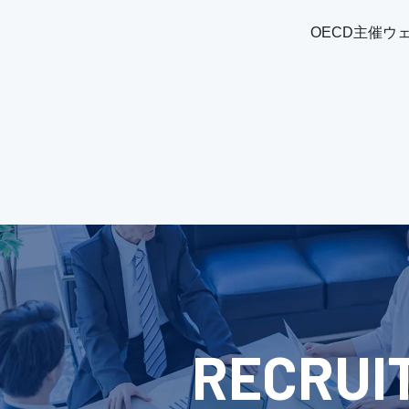
OECD主催ウ
投
稿
の
ペ
ー
ジ
送
り
RECRUI